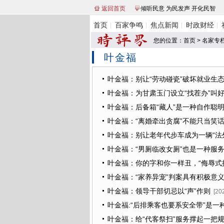
返回首页
倾听民意 为民发声 开化民智
首页
百家争鸣
焦点新闻
时政财经
您的位置：
首页
>
名家专
叶金福
叶金福：别让“劳动碰瓷”破坏就业生
叶金福：为甘肃玉门设立“找茬办”叫
叶金福：后备箱“藏人”是一种自作聪
叶金福：“离婚牵出贪腐”不能只当笑
叶金福：别让老年代步车成为一辆“法
叶金福：“男厕临改女厕”也是一种服
叶金福：你的字和你一样丑，“侮辱式
叶金福：“家养异宠”判案具有积极意
叶金福：领导干部切忌以“声”作则
[20
叶金福:“后排乘客也要系安全带”是一
叶金福：给“代客祭扫”服务撑起一把