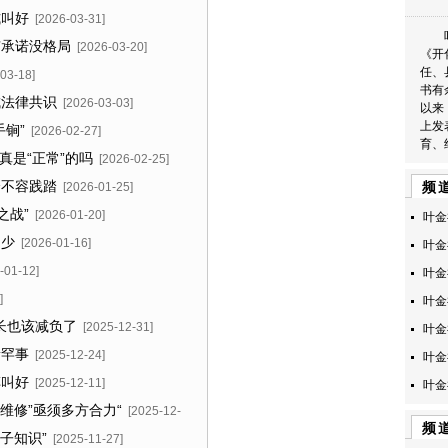
式叫好
[2026-03-31]
有承诺没格局
[2026-03-20]
《开
任、
03-18]
书有
成法律共识
[2026-03-03]
以来
上发
手锏”
[2026-02-27]
育、
真是“正常”的吗
[2026-02-25]
全不容践踏
频
[2026-01-25]
之战”
[2026-01-20]
叶金
利少
[2026-01-16]
叶金
-01-12]
叶金
]
叶金
长也该减负了
[2025-12-31]
叶金
稀罕事
[2025-12-24]
叶金
车叫好
[2025-12-11]
叶金
维修”亟须多方合力“
[2025-12-
频
子知识”
[2025-11-27]