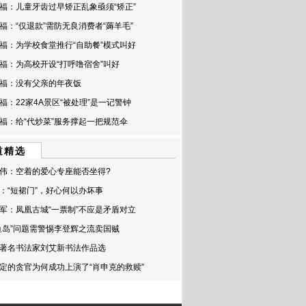
福：儿童牙齿过早矫正乱象亟须“矫正”
福：“仅退款”需防无良消费者“薅羊毛”
福：为学校食堂推行“自助餐”模式叫好
福：为高校开设“打呼噜宿舍”叫好
福：没有父亲的年夜饭
福：22家4A景区“被处理”是一记警钟
福：给“代炒菜”服务撑起一把规范伞
道精选
伟：空着的爱心专座能否坐得?
：“短裙门”，好心何以办坏事
军：凤凰古城“一票制”不应是矛盾对立
鱼岛”问题需警惕李登辉之流卖国贼
著名书法家刘艾新书法作品选
定的贪官为何成功上演了“肖申克的救赎”