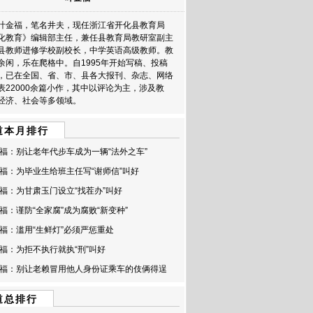
叶金福，笔名井夫，现任浙江省开化县教育局
化教育》编辑部主任，兼任县教育局教研室副主
县教师进修学校副校长，中学英语高级教师。教
余闲，乐在爬格中。自1995年开始写稿、投稿
，已在全国、省、市、县各大报刊、杂志、网络
表22000余篇小作，其中以评论为主，涉及教
经济、社会等多领域。
道本月排行
福：别让老年代步车成为一辆“法外之车”
福：为毕业生给班主任写“谢师信”叫好
福：为甘肃玉门设立“找茬办”叫好
福：谨防“全家腐”成为腐败“新变种”
福：滥用“生鲜灯”必须严惩重处
福：为拒不执行就执“刑”叫好
福：别让老赖冒用他人身份证乘车的伎俩得逞
道总排行