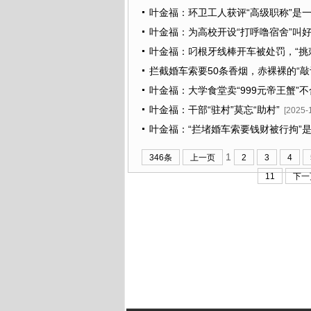
叶金福：环卫工人获评“高级职称”是
叶金福：为高校开设“打呼噜宿舍”叫
叶金福：叼根牙线棒开车被处罚，“挑
拦截婚车索要50条香烟，赤裸裸的“敲
叶金福：大学食堂卖“999元帝王蟹”
叶金福：干部“驻村”莫忘“助村”
[2025-
叶金福：“拦堵婚车索要钱财被行拘”
1
346条
上一页
2
3
4
11
下一