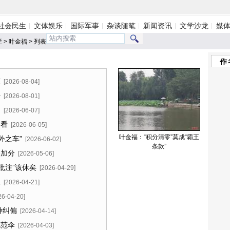
社会民生
文体娱乐
国际军事
杂谈随笔
新闻资讯
文学沙龙
媒
栏
>
叶金福
> 列表
作
态
[2026-08-04]
好
[2026-08-01]
明
[2026-06-07]
话看
[2026-06-05]
叶金福：“积分清零”莫成“霸王
外之车”
[2026-06-02]
条款”
务加分
[2026-05-06]
批注”该休矣
[2026-04-29]
义
[2026-04-21]
26-04-20]
种纠偏
[2026-04-14]
规范伞
[2026-04-03]