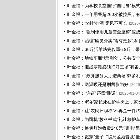
叶金福：为学校食堂推行“自助餐”模
叶金福：一年用餐超260次被拉黑，
叶金福：农村“办酒”歪风不可长
[2026-
叶金福：“强制使用儿童安全座椅”应
叶金福：治理“幽灵外卖”需有更多“杀
叶金福：36斤活羊烤完仅重6.9斤，果
叶金福：地铁车厢“玩活蛇”，公共安
叶金福：迎战寒潮必须打好三场“有备
叶金福：“政务服务大厅进商场”弊多
叶金福：送温暖还是别留影为好
[2026
叶金福：“许诺”还需“践诺”
[2026-01-04
叶金福：45岁家长死在护学岗上，家
叶金福：让“农民评职称”不再是一件
叶金福：为司机“教科书式”礼让救护
叶金福：换俩灯泡收费240元?家电“黑
叶金福：戳穿“量子+”骗局亟须普及“量
02]