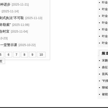
叶金
一种进步
[2025-11-21]
叶金
好
[2025-11-14]
叶金
刺式执法”不可取
[2025-11-13]
叶金
诈勒索”
[2025-11-06]
叶金
不合时宜
[2025-11-04]
叶金
10-23]
叶金
是一堂警示课
[2025-10-22]
频
5
6
7
8
9
10
宋鹏
页
曲征
苗凤
“钓
聊城
被锁